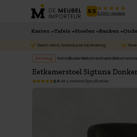
teen naar de content
9.5
3.000+ reviews
Kasten
Tafels
Stoelen
Banken
Onde
Geen risico, betaal pas bij levering
Goe
Ga terug
Home
Stoelen
Eetkamerstoelen
Eetkamerstoe
Eetkamerstoel Sigtuna Donker
5.0
uit 3 reviews
Specificaties