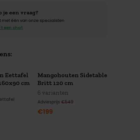
 je een vraag?
 met één van onze specialisten
rt een chat
ens:
 Eettafel
Mangohouten Sidetable
LE
SUMMER
SALE
 160x90 cm
Britt 120 cm
NG
€350 KORTING
6 varianten
ettafel
Adviesprijs
€549
€199