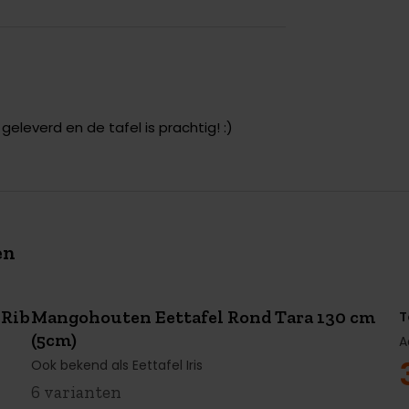
 geleverd en de tafel is prachtig! :)
en
 Rib
Mangohouten Eettafel Rond Tara 130 cm
T
SUMMER
SALE
(5cm)
€430 KORTING
A
Ook bekend als Eettafel Iris
6 varianten