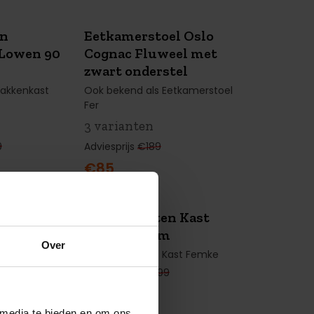
n
Eetkamerstoel Oslo
LE
SUMMER
SALE
Lowen 90
Cognac Fluweel met
ING
€104 KORTING
zwart onderstel
Vakkenkast
Ook bekend als Eetkamerstoel
Fer
3 varianten
9
Adviesprijs
€189
€85
n Wandrek
NG
Mangohouten Kast
SUMMER
SALE
0 cm
Lowen 90 cm
€1.370 KORTING
Over
Wandrek
Ook bekend als Kast Femke
Adviesprijs
€1.999
€629
 media te bieden en om ons