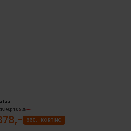
otaal
dviesprijs
938,-
378,-
560,- KORTING