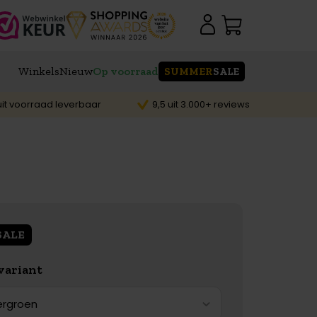
Winkels
Nieuw
Op voorraad
SUMMER
SALE
it voorraad leverbaar
9,5 uit 3.000+ reviews
SALE
variant
ergroen