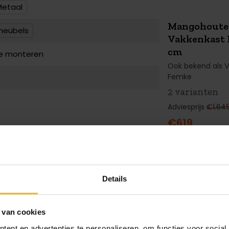
Metaal
Mangohoute
SUMMER
SA
 meubels
Vakkenkast 
€1.030 KORT
cm
te monteren
Ook bekend als 
Femke
2 varianten
Adviesprijs
€1.64
€619
donkergroen rib met zwart onderstel
,
Mangohoute
€150 KORTI
 comfort, kwaliteit en een
Bowi Rond 8
el nodigt uit om heerlijk te ontspannen
Details
 met familie en vrienden tijdens
Ook bekend als 
Jolande
ur van de hoogwaardige ribstof straalt
past in een sfeervolle, industriële setting.
6 varianten
 van cookies
Adviesprijs
€269
ent en advertenties te personaliseren, om functies voor social