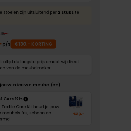
 stoelen zijn uitsluitend per
2 stuks
te
19,-
-
p/s
€130,- KORTING
lt altijd de laagste prijs omdat wij direct
ren van de meubelmaker.
jouw nieuwe meubel(en)
el Care Kit
 Textile Care Kit houd je jouw
n meubels fris, schoon en
€29,-
ermd.