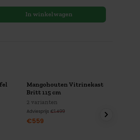
In winkelwagen
fel
Mangohouten Vitrinekast
Mangoh
SUMMER
SALE
SUM
Britt 115 cm
Britt s
€940 KORTING
€600
Ook beken
2 varianten
10 vari
Adviesprijs
€1.499
Adviesprij
€559
€269