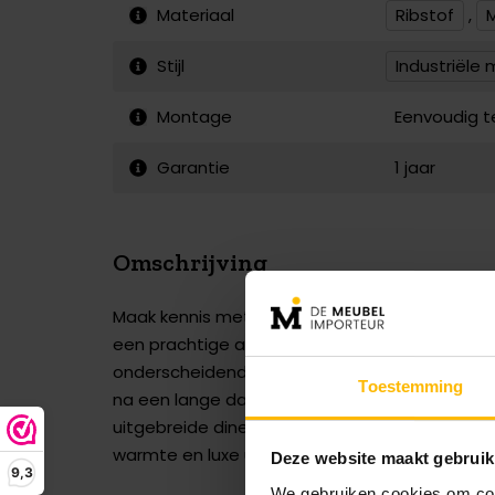
Materiaal
Ribstof
,
Stijl
Industriële
Montage
Eenvoudig 
Garantie
1 jaar
Omschrijving
Maak kennis met de
Eetkamerstoel sigtuna 
een prachtige aanvulling op elke eetkamer die
onderscheidend design samenbrengt. Deze sto
Toestemming
na een lange dag, of om gezellig samen te zijn
uitgebreide diners. De diepe donkergroene kle
warmte en luxe uit, terwijl het ontwerp perfect 
Deze website maakt gebruik
9,3
We gebruiken cookies om cont