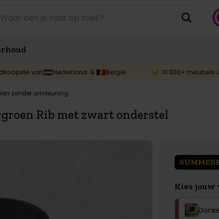
rhoud
dkoopste van
Nederland &
België
10.000+ meubels u
len zonder armleuning
groen Rib met zwart onderstel
SUMMER
Kies jouw 
Donk