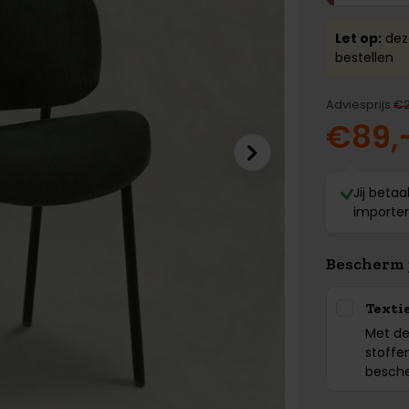
Let op:
deze
bestellen
Adviesprijs
€2
€89,
Jij betaa
importe
Bescherm 
Texti
Met de
stoffe
besch