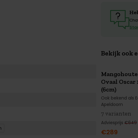
Heb
Chat
Sta
Bekijk ook e
Mangohouten
SUMMER
SA
Ovaal Oscar
€360 KORTI
(6cm)
Ook bekend als E
Apeldoorn
7 varianten
Adviesprijs
€649
n
€289