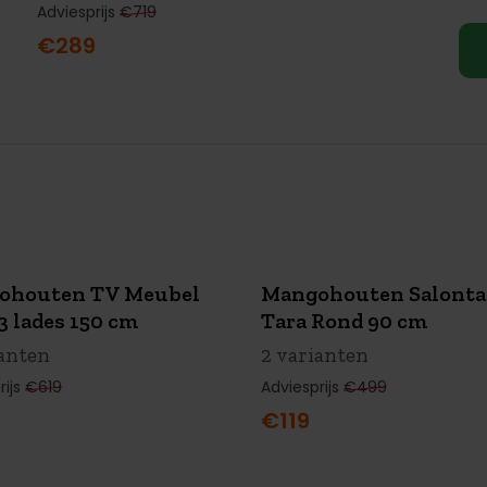
Adviesprijs
€719
€289
ohouten TV Meubel
Mangohouten Salonta
MMER
SALE
SUMMER
SALE
 3 lades 150 cm
Tara Rond 90 cm
0 KORTING
€380 KORTING
ianten
2 varianten
rijs
€619
Adviesprijs
€499
€119