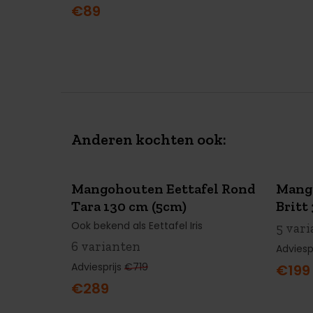
€89
Anderen kochten ook:
Mangohouten Eettafel Rond
Mang
SUMMER
SALE
SU
Tara 130 cm (5cm)
Britt
€430 KORTING
€42
Ook bekend als Eettafel Iris
5 var
6 varianten
Adviesp
Adviesprijs
€719
€199
€289