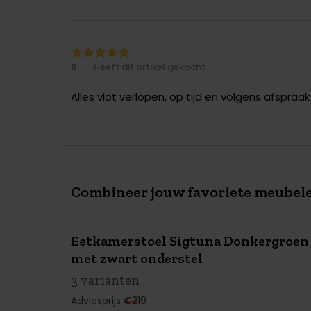
R
Heeft dit artikel gekocht
Alles vlot verlopen, op tijd en volgens afspraak
Combineer jouw favoriete meubel
Eetkamerstoel Sigtuna Donkergroen
SUMMER
SALE
met zwart onderstel
€130 KORTING
3 varianten
Adviesprijs
€219